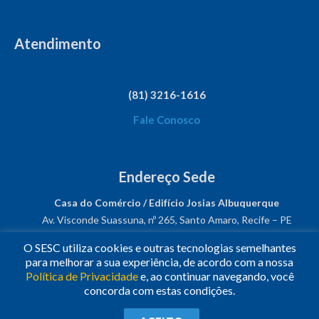
Atendimento
(81) 3216-1616
Fale Conosco
Endereço Sede
Casa do Comércio / Edifício Josias Albuquerque
Av. Visconde Suassuna, nº 265, Santo Amaro, Recife – PE
CEP: 50050-540
O SESC utiliza cookies e outras tecnologias semelhantes
CNPJ: 03.482.931/0001-61
para melhorar a sua experiência, de acordo com a nossa
Política de Privacidade
e, ao continuar navegando, você
Siga-nos!
concorda com estas condições.
© 2023
•
Todos os Direitos Reservados.
•
Conheça o
Sesc