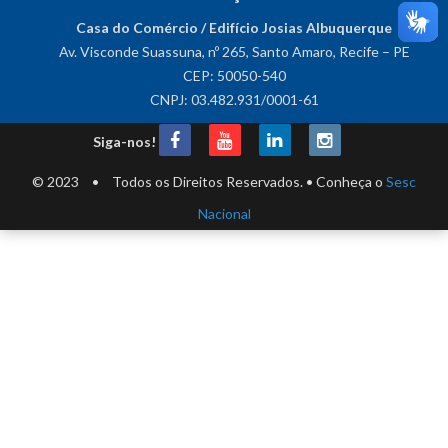
Casa do Comércio / Edifício Josias Albuquerque
Av. Visconde Suassuna, nº 265, Santo Amaro, Recife – PE
CEP: 50050-540
CNPJ: 03.482.931/0001-61
Siga-nos!
© 2023
•
Todos os Direitos Reservados.
•
Conheça o
Sesc
Nacional