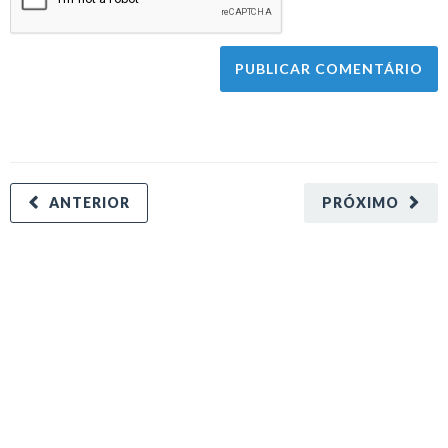
ANTERIOR
PRÓXIMO
minecraft modları
adana sigorta
oyun modları