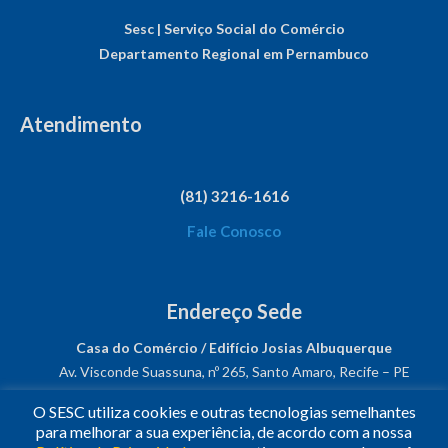
Sesc | Serviço Social do Comércio
Departamento Regional em Pernambuco
Atendimento
(81) 3216-1616
Fale Conosco
Endereço Sede
Casa do Comércio / Edifício Josias Albuquerque
Av. Visconde Suassuna, nº 265, Santo Amaro, Recife – PE
CEP: 50050-540
O SESC utiliza cookies e outras tecnologias semelhantes
CNPJ: 03.482.931/0001-61
para melhorar a sua experiência, de acordo com a nossa