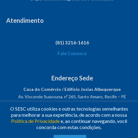
Atendimento
(81) 3216-1616
Fale Conosco
Endereço Sede
Casa do Comércio / Edifício Josias Albuquerque
Av. Visconde Suassuna, nº 265, Santo Amaro, Recife – PE
CEP: 50050-540
O SESC utiliza cookies e outras tecnologias semelhantes
CNPJ: 03.482.931/0001-61
para melhorar a sua experiência, de acordo com a nossa
Política de Privacidade
e, ao continuar navegando, você
Siga-nos!
concorda com estas condições.
© 2023
•
Todos os Direitos Reservados.
•
Conheça o
Sesc