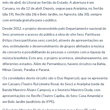
mês de abril, do Litoral ao Sertão do Estado. A abertura é em
Caruaru, no dia 12 de abril. Depois, segue para Araripina, no Sertão
(dia 19), Recife (dia 26) e Belo Jardim, no Agreste, (dia 30), sempre
com entrada gratuita para o público.
Desde 2012, o projeto desenvolvido pelo Departamento nacional do
Sesc promove o acesso do público a obra do site Sesc Partituras
(https://sescpartituras.sesc.com.br), através de apresentações ao
vivo, estimulando o desenvolvimento de grupos alinhados à música
de concerto e possibilitando às pessoas o contato com a riqueza da
música brasileira. Este ano, o projeto acontece, simultaneamente, em
diferentes estados. Além de Pernambuco, haverá circuitos na Bahia,
Minas Gerais, Paraíba e Paraná.
Os convidados deste circuito são o Duo Repercuti, que se apresenta
em Caruaru (Teatro Rui Limeira Rosal, do Sesc) e Araripina (sede da
Banda Maestro Álvaro Campos), e o Sexteto Maestro Duda, com
apresentações no Recife (Teatro Capiba, do Sesc Casa Amarela) e
em Belo Jardim (auditório do IFPE).
O Sexteto Maestro Duda é a homenagem que o Sesc PE está