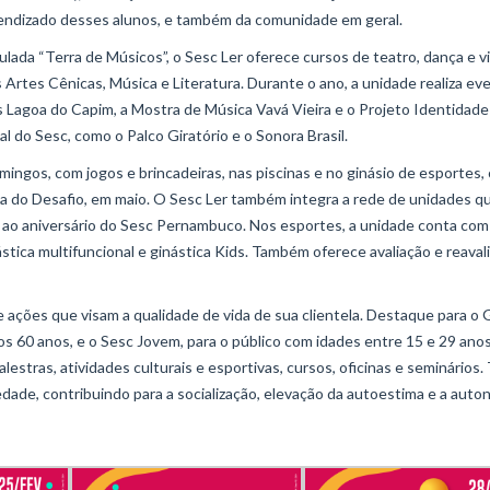
prendizado desses alunos, e também da comunidade em geral.
tulada “Terra de Músicos”, o Sesc Ler oferece cursos de teatro, dança e vi
rtes Cênicas, Música e Literatura. Durante o ano, a unidade realiza ev
Lagoa do Capim, a Mostra de Música Vavá Vieira e o Projeto Identidade
do Sesc, como o Palco Giratório e o Sonora Brasil.
mingos, com jogos e brincadeiras, nas piscinas e no ginásio de esportes, 
Dia do Desafio, em maio. O Sesc Ler também integra a rede de unidades q
 ao aniversário do Sesc Pernambuco. Nos esportes, a unidade conta com
ástica multifuncional e ginástica Kids. Também oferece avaliação e reaval
ações que visam a qualidade de vida de sua clientela. Destaque para o
os 60 anos, e o Sesc Jovem, para o público com idades entre 15 e 29 ano
estras, atividades culturais e esportivas, cursos, oficinas e seminários.
dade, contribuindo para a socialização, elevação da autoestima e a auto