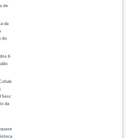
ão de
ca da
m
o do
 dos 6
aulão
a Cohab
s
l Sesc
to da
m quase
lioteca