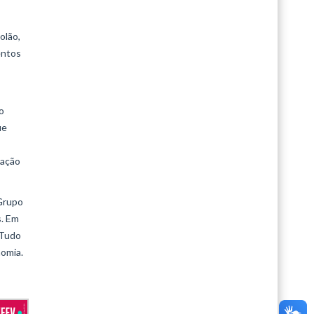
olão,
entos
o
ue
iação
 Grupo
s. Em
 Tudo
nomia.