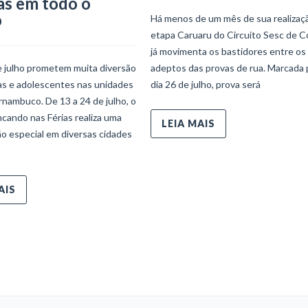
as em todo o
o
Há menos de um mês de sua realizaçã
etapa Caruaru do Circuito Sesc de C
já movimenta os bastidores entre os
e julho prometem muita diversão
adeptos das provas de rua. Marcada 
ças e adolescentes nas unidades
dia 26 de julho, prova será
nambuco. De 13 a 24 de julho, o
ncando nas Férias realiza uma
LEIA MAIS
o especial em diversas cidades
AIS