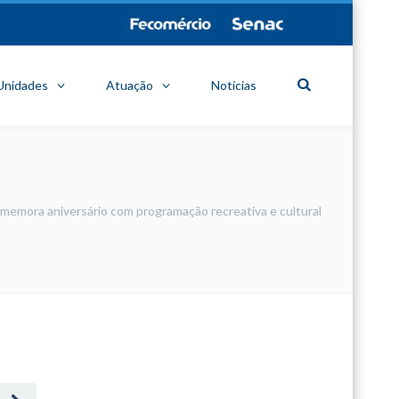
Unidades
Atuação
Notícias
omemora aniversário com programação recreativa e cultural
minecraft modları
adana sigorta
oyun modları