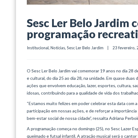
Sesc Ler Belo Jardim
programação recreativ
Institucional
, 
Notícias
, 
Sesc Ler Belo Jardim
    |    23 fevereiro, 2
O Sesc Ler Belo Jardim vai comemorar 19 anos no dia 28 de
e cultural, do dia 25 ao dia 28, na unidade. Em quase dua
ações que envolvem educação, lazer, esportes, cultura, sa
idosas, contribuindo para a qualidade de vida dos trabalh
“Estamos muito felizes em poder celebrar esta data com a 
participação em nossas ações, e de reforçar a importânci
bem-estar social de nossa cidade”, ressalta Adriana Perboi
A programação começa no domingo (25), no Sesc Lazer Espec
queimado e futsal infantil. A atração musical será o canto