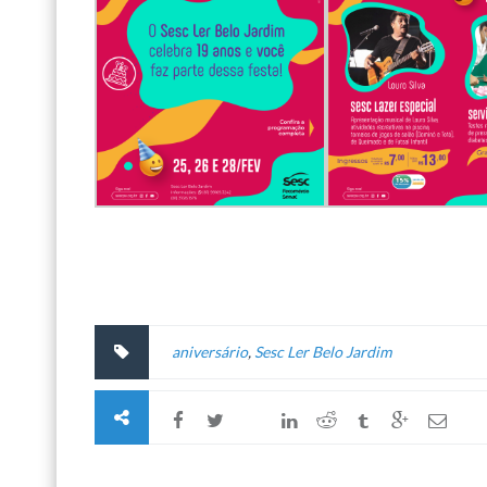
aniversário
,
Sesc Ler Belo Jardim