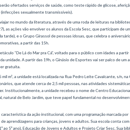
erão ofertados serviços de saúde, como teste rápido de glicose, aferiç
 (infecções sexualmente transmissíveis).
viajar no mundo da literatura, através de uma roda de leituras na bibliote
27), as ações vão envolver os alunos da Escola Sesc, que participam de u
 tarde), e o Grupo Girassol de pessoas idosas, que celebra o aniversári
orativas, a partir das 15h.
táculo “De Lá do Mar pra Cá”, voltado para o público com idades a partir
da unidade. A partir das 19h, o Ginásio de Esportes vai ser palco de um 
er gratuita.
il m², a unidade está localizada na Rua Pedro Leite Cavalcante, s/n, n
nários, que atende cerca de 2,5 mil pessoas, nas atividades sistemática
azer. Institucionalmente, a unidade recebeu o nome de Centro Educaciona
al, natural de Belo Jardim, que teve papel fundamental no desenvolvimen
 característica da ação institucional, com uma programação marcada por
 de aprendizagens para crianças, jovens e adultos. Sua escola conta co
º ao 5º ano), Educação de Jovens e Adultos e Projeto Criar Sesc. Sua bib