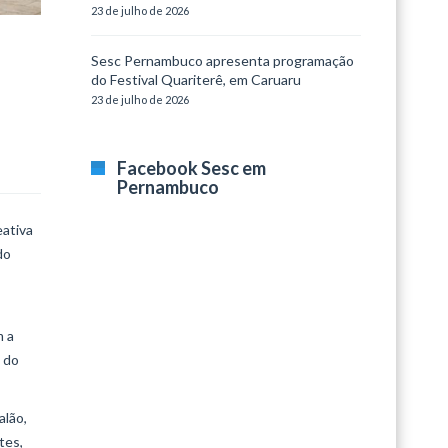
23 de julho de 2026
Sesc Pernambuco apresenta programação
do Festival Quariterê, em Caruaru
23 de julho de 2026
Facebook Sesc em
Pernambuco
eativa
do
s
m a
 do
alão,
tes,