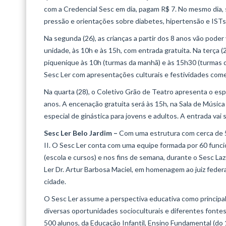
com a Credencial Sesc em dia, pagam R$ 7. No mesmo dia, s
pressão e orientações sobre diabetes, hipertensão e ISTs
Na segunda (26), as crianças a partir dos 8 anos vão poder 
unidade, às 10h e às 15h, com entrada gratuita. Na terça (
piquenique às 10h (turmas da manhã) e às 15h30 (turmas da
Sesc Ler com apresentações culturais e festividades comem
Na quarta (28), o Coletivo Grão de Teatro apresenta o espe
anos. A encenação gratuita será às 15h, na Sala de Música 
especial de ginástica para jovens e adultos. A entrada vai s
Sesc Ler Belo Jardim –
Com uma estrutura com cerca de 5 m
II. O Sesc Ler conta com uma equipe formada por 60 funcio
(escola e cursos) e nos fins de semana, durante o Sesc L
Ler Dr. Artur Barbosa Maciel, em homenagem ao juiz feder
cidade.
O Sesc Ler assume a perspectiva educativa como principal
diversas oportunidades socioculturais e diferentes fontes
500 alunos, da Educação Infantil, Ensino Fundamental (do 1