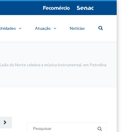
Unidades
Atuação
Notícias
Leão do Norte celebra a música instrumental, em Petrolina
minecraft modları
adana sigorta
oyun modları
O