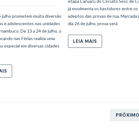
etapa Caruaru do Circuito Sesc de C
já movimenta os bastidores entre os
e julho prometem muita diversão
adeptos das provas de rua. Marcada 
ças e adolescentes nas unidades
dia 26 de julho, prova será
nambuco. De 13 a 24 de julho, o
ncando nas Férias realiza uma
LEIA MAIS
o especial em diversas cidades
AIS
PRÓXIM