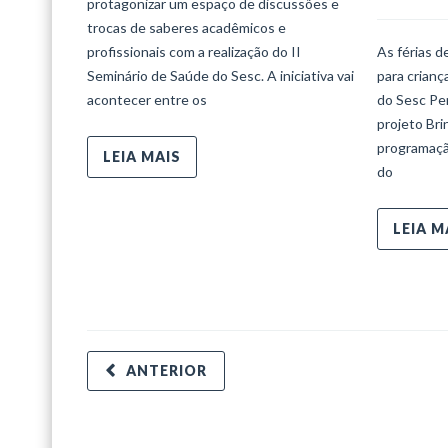
protagonizar um espaço de discussões e
trocas de saberes acadêmicos e
profissionais com a realização do II
As férias d
Seminário de Saúde do Sesc. A iniciativa vai
para crian
acontecer entre os
do Sesc Per
projeto Bri
programaçã
LEIA MAIS
do
LEIA M
ANTERIOR