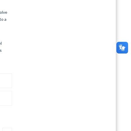
olve
to a
l
s