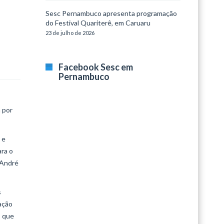
Sesc Pernambuco apresenta programação
do Festival Quariterê, em Caruaru
23 de julho de 2026
Facebook Sesc em
Pernambuco
 por
 e
ara o
 André
s
ação
s que