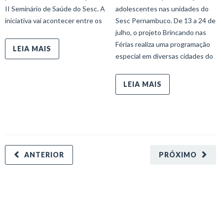
II Seminário de Saúde do Sesc. A
adolescentes nas unidades do
iniciativa vai acontecer entre os
Sesc Pernambuco. De 13 a 24 de
julho, o projeto Brincando nas
Férias realiza uma programação
LEIA MAIS
especial em diversas cidades do
LEIA MAIS
ANTERIOR
PRÓXIMO
minecraft modları
adana sigorta
oyun modları