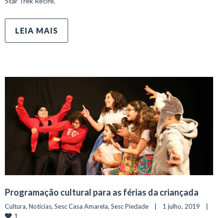
Star Trek Recife,
LEIA MAIS
Programação cultural para as férias da criançada
Cultura
, 
Notícias
, 
Sesc Casa Amarela
, 
Sesc Piedade
    |    1 julho, 2019    |    
1