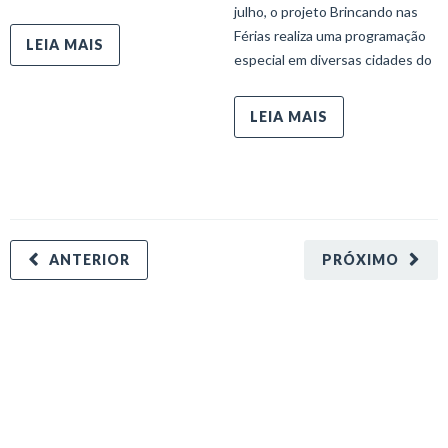
julho, o projeto Brincando nas
Férias realiza uma programação
LEIA MAIS
especial em diversas cidades do
LEIA MAIS
ANTERIOR
PRÓXIMO
minecraft modları
adana sigorta
oyun modları