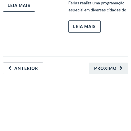
Férias realiza uma programação
LEIA MAIS
especial em diversas cidades do
LEIA MAIS
ANTERIOR
PRÓXIMO
minecraft modları
adana sigorta
oyun modları