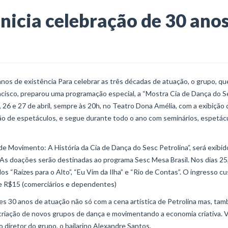
inicia celebração de 30 ano
os de existência Para celebrar as três décadas de atuação, o grupo, qu
cisco, preparou uma programação especial, a “Mostra Cia de Dança do S
5, 26 e 27 de abril, sempre às 20h, no Teatro Dona Amélia, com a exibição 
ão de espetáculos, e segue durante todo o ano com seminários, espetác
 Movimento: A História da Cia de Dança do Sesc Petrolina”, será exibid
l. As doações serão destinadas ao programa Sesc Mesa Brasil. Nos dias 25
os “Raízes para o Alto”, “Eu Vim da Ilha” e “Rio de Contas”. O ingresso cu
 e R$15 (comerciários e dependentes)
es 30 anos de atuação não só com a cena artística de Petrolina mas, ta
 criação de novos grupos de dança e movimentando a economia criativa.
o diretor do grupo, o bailarino Alexandre Santos.