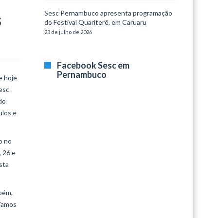
Sesc Pernambuco apresenta programação
s
do Festival Quariterê, em Caruaru
23 de julho de 2026
Facebook Sesc em
Pernambuco
e hoje
esc
do
ulos e
o no
, 26 e
sta
mbém,
 Vamos