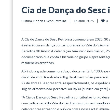
Cia de Dança do Sesc 
0
Cultura
, 
Notícias
, 
Sesc Petrolina
    |    16 abril, 2025    |    
A Cia de Dança do Sesc Petrolina comemora em 2025, 30 an
é referência em dança contemporânea no Vale do São Fran
Petrolina 30 Anos”. A celebração tem início nos dias 23, 2
documentário que conta a história do grupo e apresentaç
residências artísticas.
Abrindo a grade comemorativa, o documentário “30 Anos de
dia 23 de abril. A entrada é 1kg de alimento não-perecíve
27 de abril a Cia apresenta, respectivamente, os espetácul
1kg de alimento não-perecível ou R$30 (público em geral)
“A Cia de Dança do Sesc Petrolina contribui ao longo dess
com toda a cena do Vale do São Francisco, incentivando a
celebrar presenteando o público com a nossa arte”, afirma 