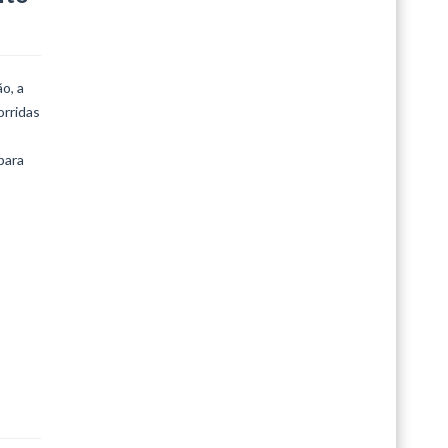
o, a
orridas
para