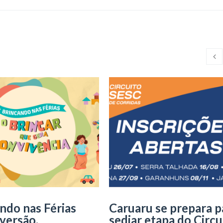
ndo nas Férias
Caruaru se prepara p
iversão,
sediar etapa do Circu