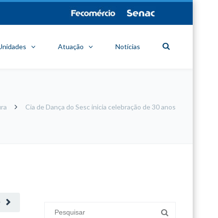
Unidades
Atuação
Notícias
ura
Cia de Dança do Sesc inicia celebração de 30 anos
minecraft modları
adana sigorta
oyun modları
O