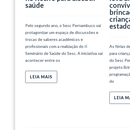
saúde
conviv
brinca
crianç
estad
Pelo segundo ano, o Sesc Pernambuco vai
protagonizar um espaço de discussões e
trocas de saberes acadêmicos e
profissionais com a realização do II
As férias d
Seminário de Saúde do Sesc. A iniciativa vai
para crian
acontecer entre os
do Sesc Per
projeto Bri
programaçã
LEIA MAIS
do
LEIA M