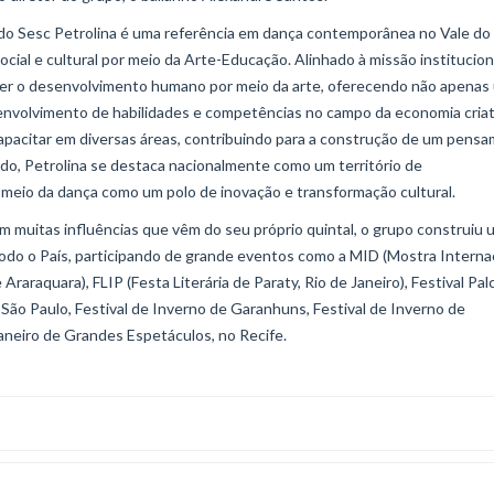
 do Sesc Petrolina é uma referência em dança contemporânea no Vale do
ial e cultural por meio da Arte-Educação. Alinhado à missão institucion
over o desenvolvimento humano por meio da arte, oferecendo não apenas
senvolvimento de habilidades e competências no campo da economia criat
capacitar em diversas áreas, contribuindo para a construção de um pens
tado, Petrolina se destaca nacionalmente como um território de
 meio da dança como um polo de inovação e transformação cultural.
om muitas influências que vêm do seu próprio quintal, o grupo construiu
 todo o País, participando de grande eventos como a MID (Mostra Interna
Araraquara), FLIP (Festa Literária de Paraty, Rio de Janeiro), Festival Pal
 São Paulo, Festival de Inverno de Garanhuns, Festival de Inverno de
Janeiro de Grandes Espetáculos, no Recife.