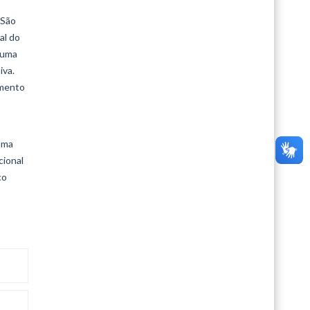
 São
al do
 uma
iva.
amento
 uma
cional
co