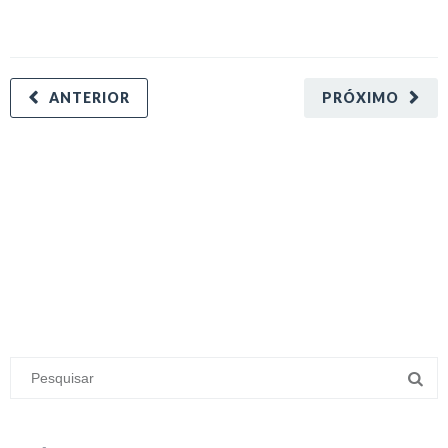
ANTERIOR
PRÓXIMO
minecraft modları
adana sigorta
oyun modları