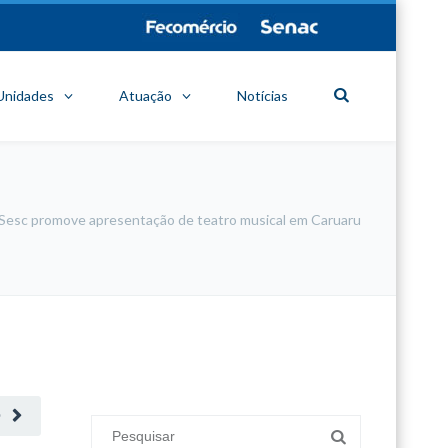
Unidades
Atuação
Notícias
Sesc promove apresentação de teatro musical em Caruaru
minecraft modları
adana sigorta
oyun modları
O