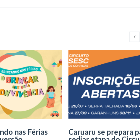
ndo nas Férias
Caruaru se prepara p
iversão,
sediar etapa do Circu