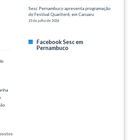
Sesc Pernambuco apresenta programação
m
do Festival Quariterê, em Caruaru
23 de julho de 2026
Facebook Sesc em
Pernambuco
de
ganha
o
não
mpostos