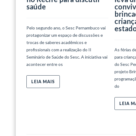
saúde
conviv
brinca
crianç
estad
Pelo segundo ano, o Sesc Pernambuco vai
protagonizar um espaço de discussões e
trocas de saberes acadêmicos e
profissionais com a realização do II
As férias d
Seminário de Saúde do Sesc. A iniciativa vai
para crian
acontecer entre os
do Sesc Per
projeto Bri
programaçã
LEIA MAIS
do
LEIA M