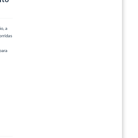
o, a
orridas
para