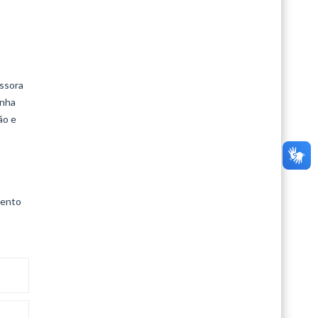
essora
anha
ão e
mento