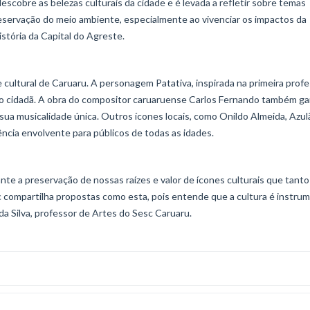
descobre as belezas culturais da cidade e é levada a refletir sobre temas
eservação do meio ambiente, especialmente ao vivenciar os impactos da
istória da Capital do Agreste.
cultural de Caruaru. A personagem Patativa, inspirada na primeira prof
ção cidadã. A obra do compositor caruaruense Carlos Fernando também g
sua musicalidade única. Outros ícones locais, como Onildo Almeida, Azul
ncia envolvente para públicos de todas as idades.
nte a preservação de nossas raízes e valor de ícones culturais que tanto
compartilha propostas como esta, pois entende que a cultura é instru
da Silva, professor de Artes do Sesc Caruaru.