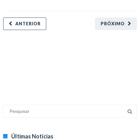
ANTERIOR
PRÓXIMO
minecraft modları
adana sigorta
oyun modları
Últimas Notícias