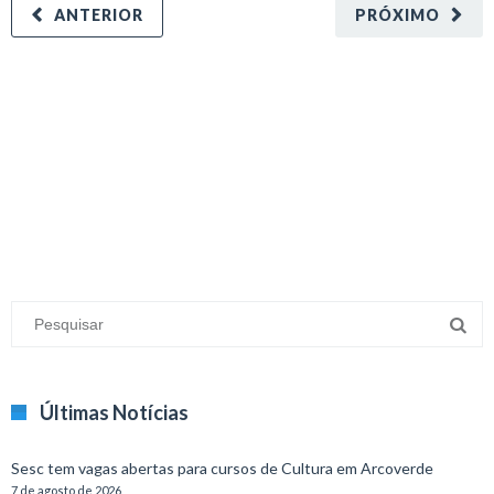
ANTERIOR
PRÓXIMO
minecraft modları
adana sigorta
oyun modları
Últimas Notícias
Sesc tem vagas abertas para cursos de Cultura em Arcoverde
7 de agosto de 2026