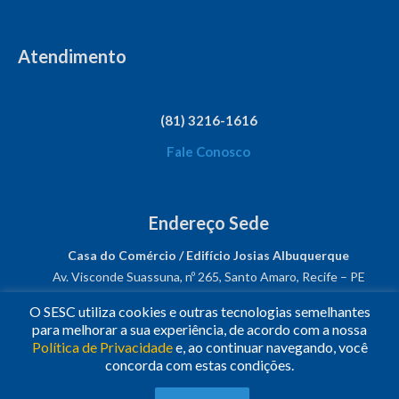
Atendimento
(81) 3216-1616
Fale Conosco
Endereço Sede
Casa do Comércio / Edifício Josias Albuquerque
Av. Visconde Suassuna, nº 265, Santo Amaro, Recife – PE
CEP: 50050-540
O SESC utiliza cookies e outras tecnologias semelhantes
CNPJ: 03.482.931/0001-61
para melhorar a sua experiência, de acordo com a nossa
Política de Privacidade
e, ao continuar navegando, você
Siga-nos!
concorda com estas condições.
© 2023
•
Todos os Direitos Reservados.
•
Conheça o
Sesc