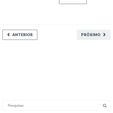
ANTERIOR
PRÓXIMO
minecraft modları
adana sigorta
oyun modları