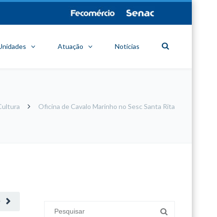
Unidades
Atuação
Notícias
Cultura
Oficina de Cavalo Marinho no Sesc Santa Rita
minecraft modları
adana sigorta
oyun modları
O