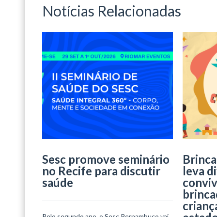
Notícias Relacionadas
Sesc promove seminário
Brinca
no Recife para discutir
leva d
saúde
conviv
brinca
crianç
Pelo segundo ano, o Sesc Pernambuco vai