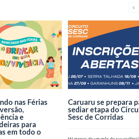
ndo nas Férias
Caruaru se prepara p
iversão,
sediar etapa do Circu
ência e
Sesc de Corridas
deiras para
as em todo o
Há menos de um mês de sua realizaçã