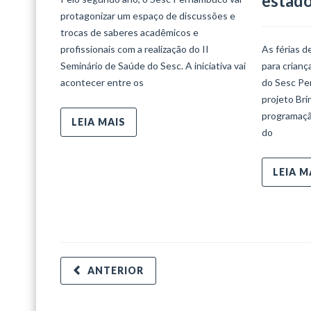
estad
protagonizar um espaço de discussões e
trocas de saberes acadêmicos e
profissionais com a realização do II
As férias d
Seminário de Saúde do Sesc. A iniciativa vai
para crian
acontecer entre os
do Sesc Per
projeto Bri
programaçã
LEIA MAIS
do
LEIA M
ANTERIOR