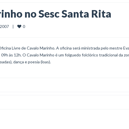
inho no Sesc Santa Rita
0
007    |    
I Oficina Livre de Cavalo Marinho. A oficina será ministrada pelo mestre E
s 09h às 12h. O Cavalo Marinho é um folguedo folclórico tradicional da zo
das), dança e poesia (loas).