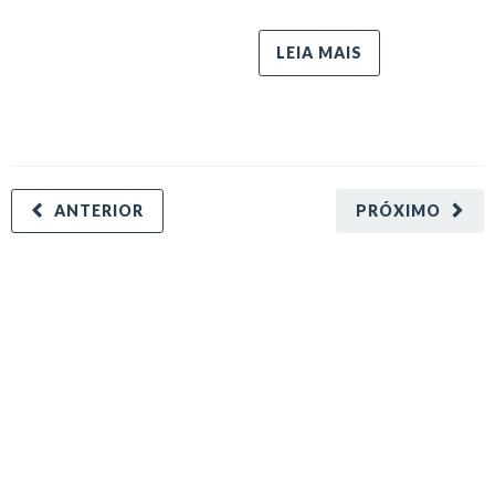
LEIA MAIS
ANTERIOR
PRÓXIMO
minecraft modları
adana sigorta
oyun modları