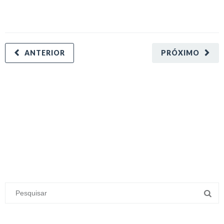
ANTERIOR
PRÓXIMO
minecraft modları
adana sigorta
oyun modları