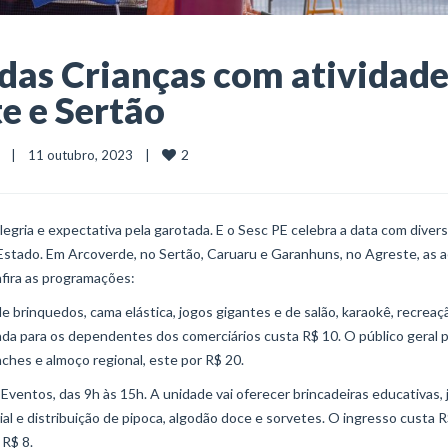
das Crianças com atividade
te e Sertão
2
    |    11 outubro, 2023    |    
egria e expectativa pela garotada. E o Sesc PE celebra a data com diver
Estado. Em Arcoverde, no Sertão, Caruaru e Garanhuns, no Agreste, as 
fira as programações:
de brinquedos, cama elástica, jogos gigantes e de salão, karaokê, recreaç
rada para os dependentes dos comerciários custa R$ 10. O público geral 
nches e almoço regional, este por R$ 20.
 Eventos, das 9h às 15h. A unidade vai oferecer brincadeiras educativas,
acial e distribuição de pipoca, algodão doce e sorvetes. O ingresso custa R
R$ 8.