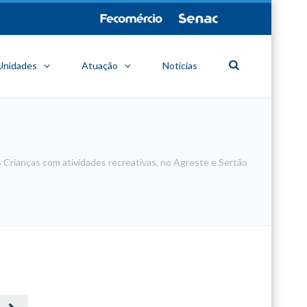
Unidades
Atuação
Notícias
Crianças com atividades recreativas, no Agreste e Sertão
minecraft modları
adana sigorta
oyun modları