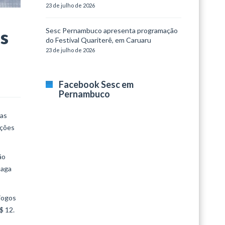
23 de julho de 2026
Sesc Pernambuco apresenta programação
s
do Festival Quariterê, em Caruaru
23 de julho de 2026
Facebook Sesc em
Pernambuco
sas
ações
ão
paga
 jogos
$ 12.