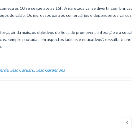
omeça às 10h e segue até as 15h. A garotada vai se divertir com brinca
jogos de salão. Os ingressos para os comerciários e dependentes vai cus
força, ainda mais, os objetivos do Sesc de promover a interação e a socia
icas, sempre pautadas em aspectos lúdicos e educativos”, ressalta Jeane 
.
verde
,
Sesc Caruaru
,
Sesc Garanhuns