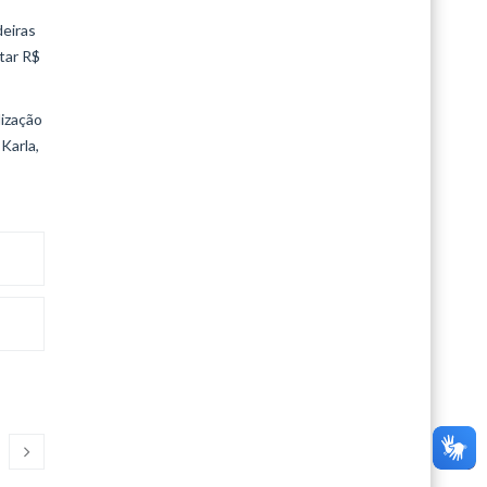
deiras
tar R$
lização
Karla,